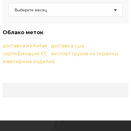
А
р
х
и
в
ы
Облако меток
доставка из Китая
доставка сша
сертификация ЕС
экспорт грузов из Украины
ювелирные изделия