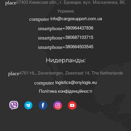
07403
Киевская обл.
, г.
Бровари
,
вул. Москаленка, 8б
,
place
Украина
info@cargosupport.com.ua
computer
+380964437836
smartphone
+380687103715
smartphone
+380664503545
smartphone
Нидерланды:
4761 HL
,
Zevenbergen
,
Zeestraat 14
,
The Netherlands
place
logistics@onylogis.eu
computer
Політика конфіденційності
ʼ