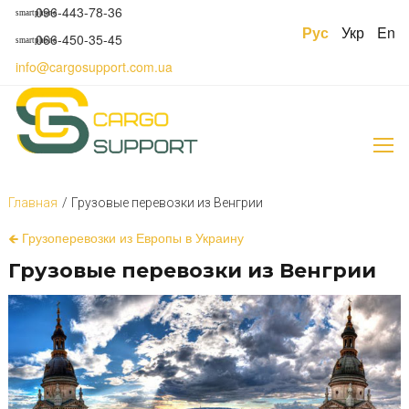
S
096-443-78-36
smartphone
k
Рус
Укр
En
066-450-35-45
smartphone
i
p
info@cargosupport.com.ua
t
o
c
o
n
t
e
Главная
/
Грузовые перевозки из Венгрии
n
t
Г
🡸 Грузоперевозки из Европы в Украину
р
Грузовые перевозки из Венгрии
у
з
о
в
ы
е