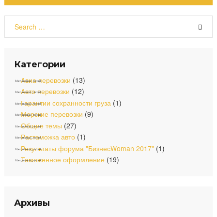
a
n
o
c
s
u
S
e
t
t
e
b
a
u
a
o
g
b
r
o
r
e
c
Категории
k
a
h
m
f
Авиа перевозки
(13)
o
Авто перевозки
(12)
r
Гарантии сохранности груза
(1)
:
Морские перевозки
(9)
Общие темы
(27)
Растаможка авто
(1)
Результаты форума "БизнесWoman 2017"
(1)
Таможенное оформление
(19)
Архивы