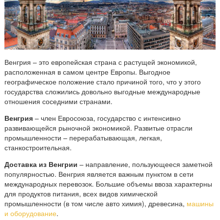
п
е
р
е
в
о
Венгрия – это европейская страна с растущей экономикой,
расположенная в самом центре Европы. Выгодное
з
географическое положение стало причиной того, что у этого
к
государства сложились довольно выгодные международные
и
отношения соседними странами.
и
Венгрия
– член Евросоюза, государство с интенсивно
з
развивающейся рыночной экономикой. Развитые отрасли
В
промышленности – перерабатывающая, легкая,
е
станкостроительная.
н
Доставка из Венгрии
– направление, пользующееся заметной
г
популярностью.
Венгрия
является важным пунктом в сети
р
международных перевозок. Большие объемы ввоза характерны
и
для продуктов питания, всех видов химической
и
промышленности (в том числе авто химия), древесина,
машины
и оборудование
.