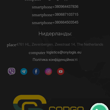
+380964437836
smartphone
+380687103715
smartphone
+380664503545
smartphone
Нидерланды:
4761 HL
,
Zevenbergen
,
Zeestraat 14
,
The Netherlands
place
logistics@onylogis.eu
computer
Політика конфіденційності
ʼ