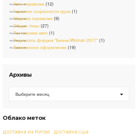
п
o
Авто перевозки
(12)
r
Гарантии сохранности груза
(1)
о
:
Морские перевозки
(9)
з
Общие темы
(27)
Растаможка авто
(1)
а
Результаты форума "БизнесWoman 2017"
(1)
п
Таможенное оформление
(19)
и
с
Архивы
я
А
м
р
х
и
в
ы
Облако меток
доставка из Китая
доставка сша