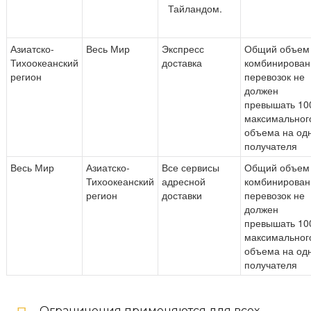
Тайландом.
Азиатско-
Весь Мир
Экспресс
Общий объем
Тихоокеанский
доставка
комбинирова
регион
перевозок не
должен
превышать 100
максимальног
объема на од
получателя
Весь Мир
Азиатско-
Все сервисы
Общий объем
Тихоокеанский
адресной
комбинирова
регион
доставки
перевозок не
должен
превышать 100
максимальног
объема на од
получателя
Ограничения применяются для всех