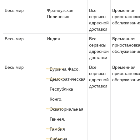
Весь мир
Французская
Все
Временная
Полинезия
сервисы
приостановк
адресной
обслуживани
доставки
Весь мир
Индия
Все
Временная
сервисы
приостановк
адресной
обслуживани
доставки
Весь мир
Все
Временная
Буркина Фасо,
сервисы
приостановк
Демократическая
адресной
обслуживани
доставки
Республика
Конго,
Экваториальная
Гвинея,
Гамбия
Либерия,