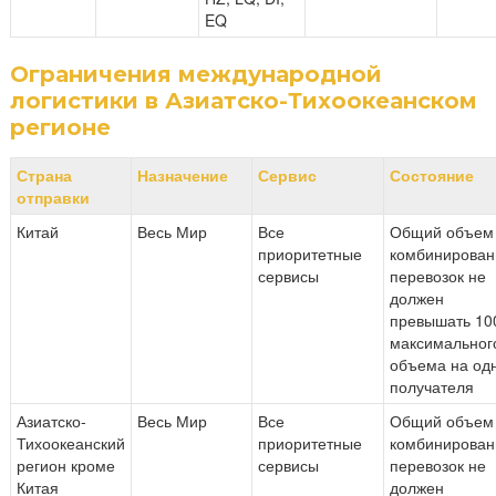
EQ
Ограничения международной
логистики в Азиатско-Тихоокеанском
регионе
Страна
Назначение
Сервис
Состояние
отправки
Китай
Весь Мир
Все
Общий объем
приоритетные
комбинирова
сервисы
перевозок не
должен
превышать 100
максимальног
объема на од
получателя
Азиатско-
Весь Мир
Все
Общий объем
Тихоокеанский
приоритетные
комбинирова
регион кроме
сервисы
перевозок не
Китая
должен