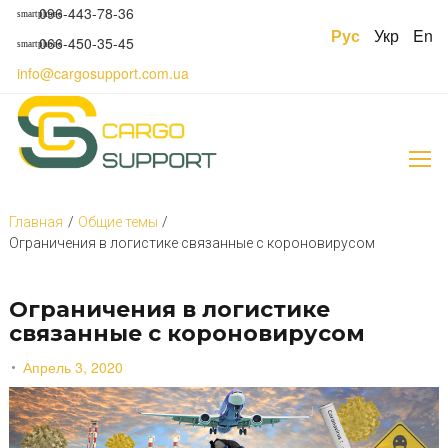
S
096-443-78-36
smartphone
k
Рус
Укр
En
066-450-35-45
smartphone
i
p
info@cargosupport.com.ua
t
o
c
o
n
t
e
Главная
/
Общие темы
/
n
Ограничения в логистике связанные с короновирусом
t
Ограничения в логистике
связанные с короновирусом
Апрель 3, 2020