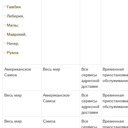
Гамбия
Либерия,
Малы,
Маврикий,
Нигер,
Руана.
Американское
Весь мир
Все
Временная
Самоа
сервисы
приостановк
адресной
обслуживани
доставки
Весь мир
Американское
Все
Временная
Самоа
сервисы
приостановк
адресной
обслуживани
доставки
Весь мир
Самоа
Все
Временная
сервисы
приостановк