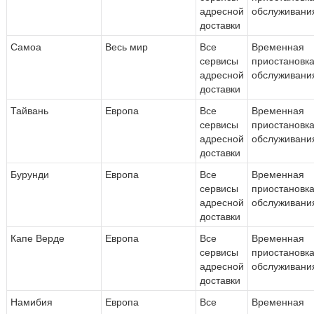
адресной
обслуживани
доставки
Самоа
Весь мир
Все
Временная
сервисы
приостановк
адресной
обслуживани
доставки
Тайвань
Европа
Все
Временная
сервисы
приостановк
адресной
обслуживани
доставки
Бурунди
Европа
Все
Временная
сервисы
приостановк
адресной
обслуживани
доставки
Капе Верде
Европа
Все
Временная
сервисы
приостановк
адресной
обслуживани
доставки
Намибия
Европа
Все
Временная