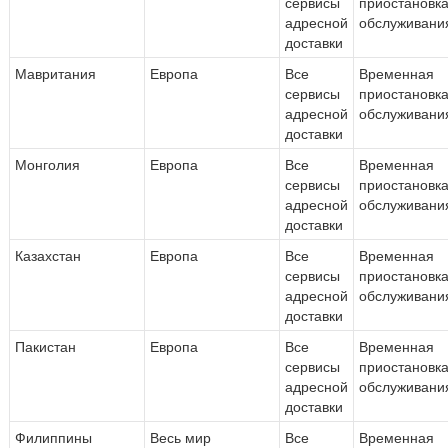
сервисы
приостановк
адресной
обслуживани
доставки
Мавритания
Европа
Все
Временная
сервисы
приостановк
адресной
обслуживани
доставки
Монголия
Европа
Все
Временная
сервисы
приостановк
адресной
обслуживани
доставки
Казахстан
Европа
Все
Временная
сервисы
приостановк
адресной
обслуживани
доставки
Пакистан
Европа
Все
Временная
сервисы
приостановк
адресной
обслуживани
доставки
Филиппины
Весь мир
Все
Временная