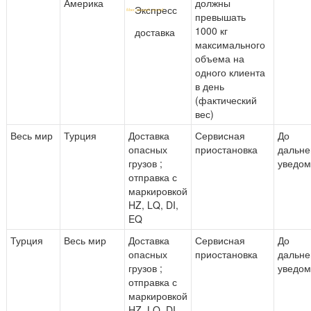
Америка
должны
Экспресс
превышать
1000 кг
доставка
максимального
объема на
одного клиента
в день
(фактический
вес)
Весь мир
Турция
Доставка
Сервисная
До
опасных
приостановка
дальне
грузов ;
уведо
отправка с
маркировкой
HZ, LQ, DI,
EQ
Турция
Весь мир
Доставка
Сервисная
До
опасных
приостановка
дальне
грузов ;
уведо
отправка с
маркировкой
HZ, LQ, DI,