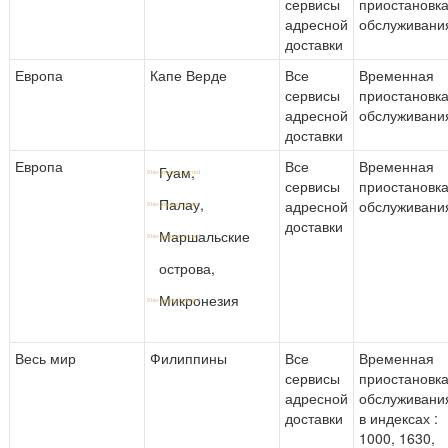
сервисы
приостановк
адресной
обслуживани
доставки
Европа
Капе Верде
Все
Временная
сервисы
приостановк
адресной
обслуживани
доставки
Европа
Все
Временная
Гуам,
сервисы
приостановк
Палау,
адресной
обслуживани
доставки
Маршальские
острова,
Микронезия
Весь мир
Филиппины
Все
Временная
сервисы
приостановк
адресной
обслуживани
доставки
в индексах :
1000, 1630,