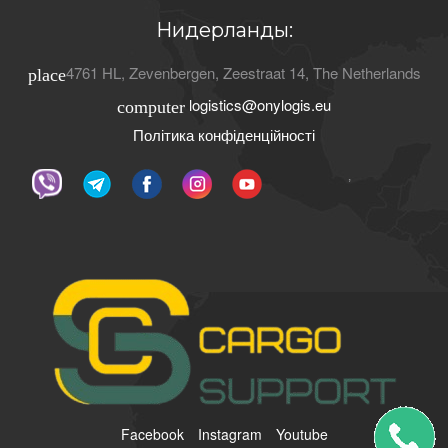
Нидерланды:
4761 HL
,
Zevenbergen
,
Zeestraat 14
,
The Netherlands
place
logistics@onylogis.eu
computer
Політика конфіденційності
ʼ
Facebook
Instagram
Youtube