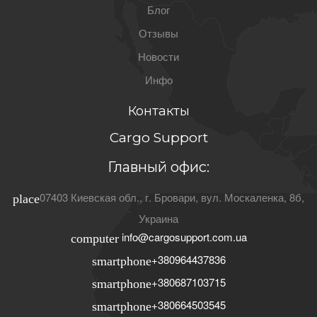
Блог
Отзывы
Новости
Инфо
Контакты
Cargo Support
Главный офис:
07403
Киевская обл.
, г.
Бровари
,
вул. Москаленка, 8б
,
place
Украина
info@cargosupport.com.ua
computer
+380964437836
smartphone
+380687103715
smartphone
+380664503545
smartphone