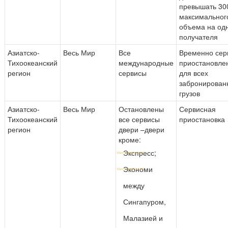
превышать 300
максимальног
объема на од
получателя
Азиатско-
Весь Мир
Все
Временно сер
Тихоокеанский
международные
приостановле
регион
сервисы
для всех
забронирован
грузов
Азиатско-
Весь Мир
Остановлены
Сервисная
Тихоокеанский
все сервисы
приостановка
регион
двери –двери
кроме:
Экспресс;
Экономи
между
Сингапуром,
Малазией и