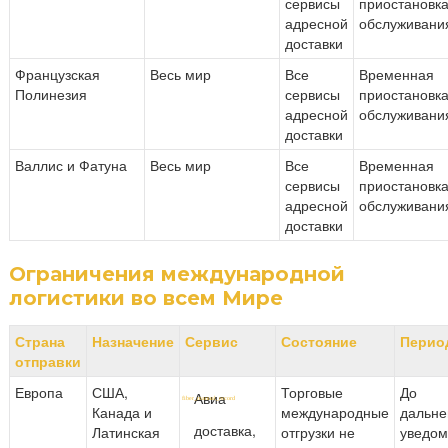
сервисы
приостановк
адресной
обслуживани
доставки
Французская
Весь мир
Все
Временная
Полинезия
сервисы
приостановк
адресной
обслуживани
доставки
Валлис и Фатуна
Весь мир
Все
Временная
сервисы
приостановк
адресной
обслуживани
доставки
Ограничения международной
логистики во всем Мире
Страна
Назначение
Сервис
Состояние
Перио
отправки
Европа
США,
Торговые
До
Авиа
Канада и
международные
дальне
доставка,
Латинская
отгрузки не
уведо