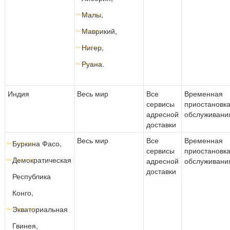
Малы,
Маврикий,
Нигер,
Руана.
Индия
Весь мир
Все
Временная
сервисы
приостановк
адресной
обслуживани
доставки
Весь мир
Все
Временная
Буркина Фасо,
сервисы
приостановк
Демократическая
адресной
обслуживани
доставки
Республика
Конго,
Экваториальная
Гвинея,