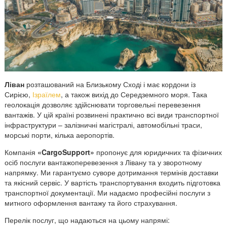
з
Л
і
в
а
н
у
Ліван
розташований на Близькому Сході і має кордони із
в
Сирією,
Ізраїлем
, а також вихід до Середземного моря. Така
У
геолокація дозволяє здійснювати торговельні перевезення
к
вантажів. У цій країні розвинені практично всі види транспортної
р
інфраструктури – залізничні магістралі, автомобільні траси,
а
морські порти, кілька аеропортів.
ї
Компанія
«CargoSupport»
пропонує для юридичних та фізичних
н
осіб послуги вантажоперевезення з Лівану та у зворотному
у
напрямку. Ми гарантуємо суворе дотримання термінів доставки
та якісний сервіс. У вартість транспортування входить підготовка
транспортної документації. Ми надаємо професійні послуги з
митного оформлення вантажу та його страхування.
Перелік послуг, що надаються на цьому напрямі: