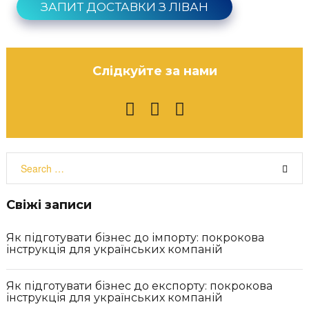
ЗАПИТ ДОСТАВКИ З ЛІВАН
Слідкуйте за нами
F
I
Y
a
n
o
c
s
u
S
e
t
t
e
b
a
u
a
o
g
b
r
Свіжі записи
o
r
e
c
k
a
h
Як підготувати бізнес до імпорту: покрокова
m
f
інструкція для українських компаній
o
r
:
Як підготувати бізнес до експорту: покрокова
інструкція для українських компаній