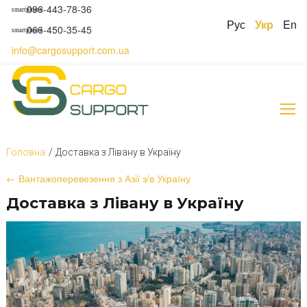
S
096-443-78-36
smartphone
k
Рус
Укр
En
066-450-35-45
smartphone
i
p
info@cargosupport.com.ua
t
o
c
o
n
t
e
Головна
/
Доставка з Лівану в Україну
n
t
Д
← Вантажоперевезення з Азії з/в Україну
о
Доставка з Лівану в Україну
с
т
а
в
к
а