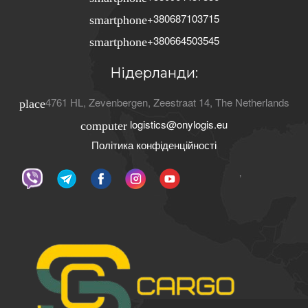
+380687103715
smartphone
+380664503545
smartphone
Нідерланди:
4761 HL
,
Zevenbergen
,
Zeestraat 14
,
The Netherlands
place
logistics@onylogis.eu
computer
Політика конфіденційності
ʼ