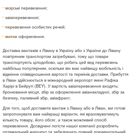
морські перевезення;
авіаперевезення;
перевезення особистих речей;
митне оформлення.
Доставка вантажів з Лівану в Україну або з України до Лівану
повітряним транспортом затребувані, тому що товари
транспортують цілодобово, що робить цей вид перевезень
найбільш популярним, оскільки він має найвищу мобільність і
відмінне співвідношення вартості та термінів доставки. Прибуття
в Ліван здійснюється в міжнародний аеропорт імені Рафіка
Харірі в Бейруті (BEY). У вартість авіаперевезення входять:
бронювання місця, збір за оформлення авіанакладної, збір за
безпеку, паливний збір, авіафрахт.
Для того, щоб доставити вантаж з Лівану або в Ліван, ми готові
запропонувати вам найкращі варіанти, які враховуватимуть
кількість товару, його обсяг, а також можливий спосіб
перевезення. Досвідчені логісти нашої компанії розроблять
оптимальний маршрут та забезпечать повний документальний