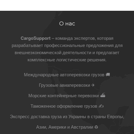
О нас
CargoSupport
– команда экспертов, которая
разрабатывает профессиональные предложения для
внешнеэкономической деятельности и предлагает
комплексные логистические решения.
Международные автоперевозки грузов 🚚
Грузовые авиаперевозки ✈
Морские контейнерные перевозки ⛴
Таможенное оформление грузов ✍
Экспресс доставка груза из Украины в страны Европы,
Азии, Америки и Австралии ♻