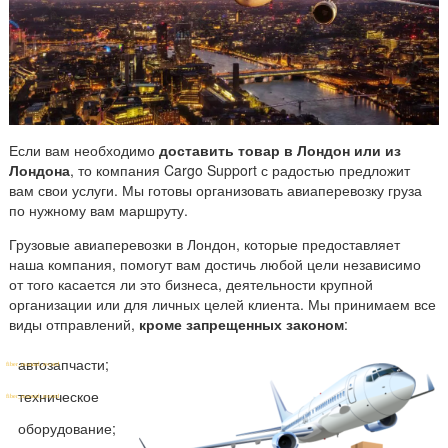
а
в
и
а
п
е
р
Если вам необходимо
доставить товар в Лондон или из
Лондона
, то компания Cargo Support с радостью предложит
е
вам свои услуги. Мы готовы организовать авиаперевозку груза
в
по нужному вам маршруту.
о
з
Грузовые авиаперевозки в Лондон, которые предоставляет
наша компания, помогут вам достичь любой цели независимо
к
от того касается ли это бизнеса, деятельности крупной
и
организации или для личных целей клиента. Мы принимаем все
в
виды отправлений,
кроме запрещенных законом
:
Л
о
автозапчасти;
н
техническое
д
оборудование;
о