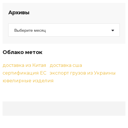
Архивы
А
р
х
и
в
ы
Облако меток
доставка из Китая
доставка сша
сертификация ЕС
экспорт грузов из Украины
ювелирные изделия