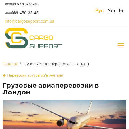
S
096-443-78-36
smartphone
k
Рус
Укр
En
066-450-35-45
smartphone
i
p
info@cargosupport.com.ua
t
o
c
o
n
t
e
Главная
/
Грузовые авиаперевозки в Лондон
n
t
Г
🡸 Перевозки грузов из/в Англию
р
Грузовые авиаперевозки в
у
Лондон
з
о
в
ы
е