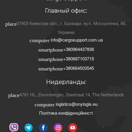
Главный офис:
07403
Киевская обл.
, г.
Бровари
,
вул. Москаленка, 8б
,
place
Украина
info@cargosupport.com.ua
computer
+380964437836
smartphone
+380687103715
smartphone
+380664503545
smartphone
Нидерланды:
4761 HL
,
Zevenbergen
,
Zeestraat 14
,
The Netherlands
place
logistics@onylogis.eu
computer
Політика конфіденційності
ʼ