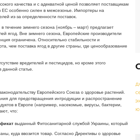
сокого качества и с адекватной ценой позволяет поставщикам
 в ЕС особенно силен в межсезонье. Импортеры на
лей из-за определенности поставок.
 в течение зимнего сезона (ноябрь – март) предлагает
ей ягод. Вне зимнего сезона, Европейские производители
енция ограничена. Относительно стабильности и
та, чем поставка ягод в другие страны, где ценообразование
сутствие вредителей и пестицидов, но кроме этого
 данной статье.
д
законодательству Европейского Союза о здоровье растений.
с
ания для предотвращения интродукции и распространение
э
дуктов в Европе (например, насекомые, вирусы, бактерии,
ю
ют, что:
ификат
выданный Фитосанитарной службой Украины, который
аны, куда ввозится товар. Согласно Директивы о здоровье