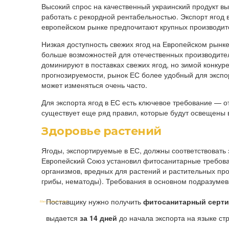
Высокий спрос на качественный украинский продукт вы
работать с рекордной рентабельностью. Экспорт ягод
европейском рынке предпочитают крупных производите
Низкая доступность свежих ягод на Европейском рынке
больше возможностей для отечественных производител
доминируют в поставках свежих ягод, но зимой конкур
прогнозируемости, рынок ЕС более удобный для экспор
может изменяться очень часто.
Для экспорта ягод в ЕС есть ключевое требование — от
существует еще ряд правил, которые будут освещены в
Здоровье растений
Ягоды, экспортируемые в ЕС, должны соответствовать 
Европейский Союз установил фитосанитарные требов
организмов, вредных для растений и растительных про
грибы, нематоды). Требования в основном подразумева
Поставщику нужно получить
фитосанитарный серт
выдается
за 14 дней
до начала экспорта на языке стр