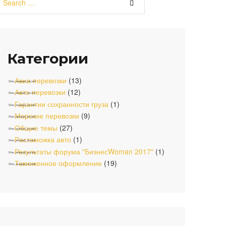
e
o
g
b
a
o
r
e
r
k
a
c
m
h
Категории
f
o
r
Авиа перевозки
(13)
:
Авто перевозки
(12)
Гарантии сохранности груза
(1)
Морские перевозки
(9)
Общие темы
(27)
Растаможка авто
(1)
Результаты форума "БизнесWoman 2017"
(1)
Таможенное оформление
(19)