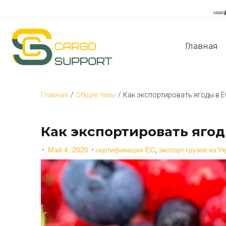
S
k
smart
i
p
t
Главная
o
c
o
n
t
Главная
/
Общие темы
/
Как экспортировать ягоды в Е
e
n
t
Как экспортировать ягод
Май 4, 2020
сертификация ЕС
,
экспорт грузов из У