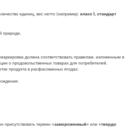
оличество единиц, вес нетто (например:
класс I, стандарт
й природе.
 маркировка должна соответствовать правилам, изложенным в
ии о продовольственных товарах для потребителей.
тке продукта в расфасованных ягодах:
хождения;
ен присутствовать термин
«замороженный»
или
«твердо