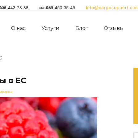
096-443-78-36
066-450-35-45
info@cargosupport.co
phone
smartphone
О нас
Услуги
Блог
Отзывы
С
ы в ЕС
краины