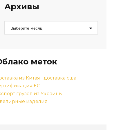
Архивы
А
р
х
и
в
ы
Облако меток
оставка из Китая
доставка сша
ертификация ЕС
кспорт грузов из Украины
велирные изделия