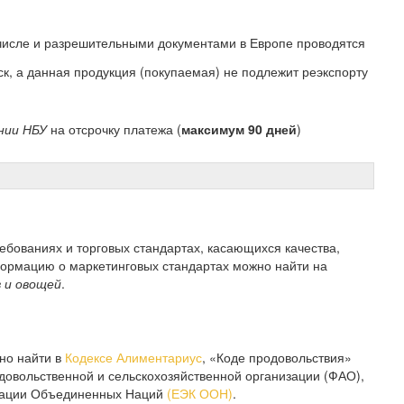
м числе и разрешительными документами в Европе проводятся
иск, а данная продукция (покупаемая) не подлежит реэкспорту
нии НБУ
на отсрочку платежа (
максимум 90 дней
)
ебованиях и торговых стандартах, касающихся качества,
формацию о маркетинговых стандартах можно найти на
в и овощей
.
но найти в
Кодексе Алиментариус
, «Коде продовольствия»
довольственной и сельскохозяйственной организации (ФАО),
изации Объединенных Наций
(ЕЭК ООН)
.