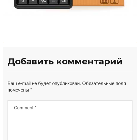
Н
Добавить комментарий
а
в
и
Ваш e-mail не будет опубликован.
Обязательные поля
помечены
*
г
а
ц
и
я