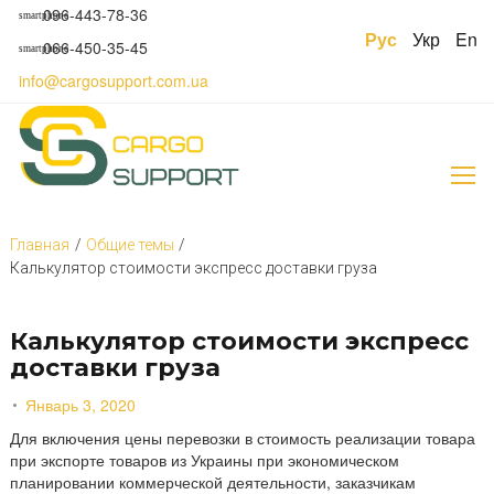
S
096-443-78-36
smartphone
k
Рус
Укр
En
066-450-35-45
smartphone
i
p
info@cargosupport.com.ua
t
o
c
o
n
t
e
Главная
/
Общие темы
/
n
Калькулятор стоимости экспресс доставки груза
t
Калькулятор стоимости экспресс
доставки груза
Январь 3, 2020
Для включения цены перевозки в стоимость реализации товара
при экспорте товаров из Украины при экономическом
планировании коммерческой деятельности, заказчикам