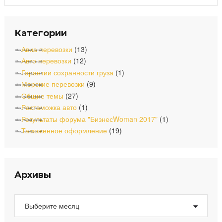
b
a
u
a
o
g
b
r
o
r
e
c
Категории
k
a
h
m
f
Авиа перевозки
(13)
o
Авто перевозки
(12)
r
Гарантии сохранности груза
(1)
:
Морские перевозки
(9)
Общие темы
(27)
Растаможка авто
(1)
Результаты форума "БизнесWoman 2017"
(1)
Таможенное оформление
(19)
Архивы
А
р
х
и