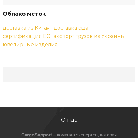
в
ы
Облако меток
доставка из Китая
доставка сша
сертификация ЕС
экспорт грузов из Украины
ювелирные изделия
О нас
CargoSupport
– команда экспертов, которая