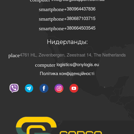
+380964437836
smartphone
+380687103715
smartphone
+380664503545
smartphone
Нидерланды:
4761 HL
,
Zevenbergen
,
Zeestraat 14
,
The Netherlands
place
logistics@onylogis.eu
computer
Політика конфіденційності
ʼ