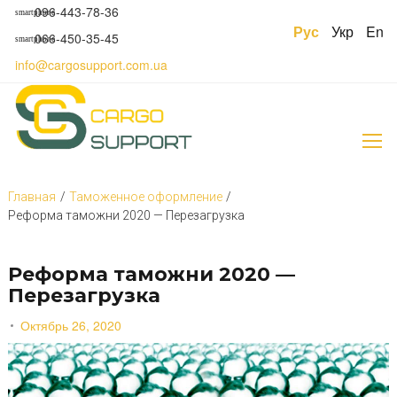
S
096-443-78-36
smartphone
k
Рус
Укр
En
066-450-35-45
smartphone
i
p
info@cargosupport.com.ua
t
o
c
o
n
t
e
Главная
/
Таможенное оформление
/
n
Реформа таможни 2020 — Перезагрузка
t
Реформа таможни 2020 —
Перезагрузка
Октябрь 26, 2020