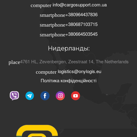
info@cargosupport.com.ua
computer
+380964437836
smartphone
+380687103715
smartphone
+380664503545
smartphone
Нидерланды:
4761 HL
,
Zevenbergen
,
Zeestraat 14
,
The Netherlands
place
logistics@onylogis.eu
computer
Політика конфіденційності
ʼ