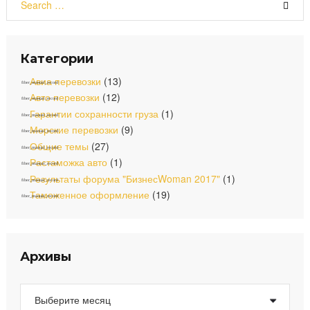
e
t
t
e
b
a
u
a
o
g
b
r
o
r
e
c
Категории
k
a
h
m
f
Авиа перевозки
(13)
o
Авто перевозки
(12)
r
Гарантии сохранности груза
(1)
:
Морские перевозки
(9)
Общие темы
(27)
Растаможка авто
(1)
Результаты форума "БизнесWoman 2017"
(1)
Таможенное оформление
(19)
Архивы
А
р
х