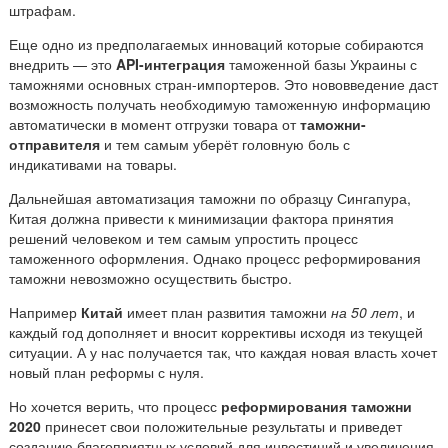
штрафам.
Еще одно из предполагаемых инноваций которые собираются
внедрить — это
API-интеграция
таможенной базы Украины с
таможнями основных стран-импортеров. Это нововведение даст
возможность получать необходимую таможенную информацию
автоматически в момент отгрузки товара от
таможни-
отправителя
и тем самым уберёт головную боль с
индикативами на товары.
Дальнейшая автоматизация таможни по образцу Сингапура,
Китая должна привести к минимизации фактора принятия
решений человеком и тем самым упростить процесс
таможенного оформления. Однако процесс реформирования
таможни невозможно осуществить быстро.
Например
Китай
имеет план развития таможни
на 50 лет
, и
каждый год дополняет и вносит коррективы исходя из текущей
ситуации. А у нас получается так, что каждая новая власть хочет
новый план реформы с нуля.
Но хочется верить, что процесс
реформирования таможни
2020
принесет свои положительные результаты и приведет
созданию благоприятных условий для инвестиций и увеличения