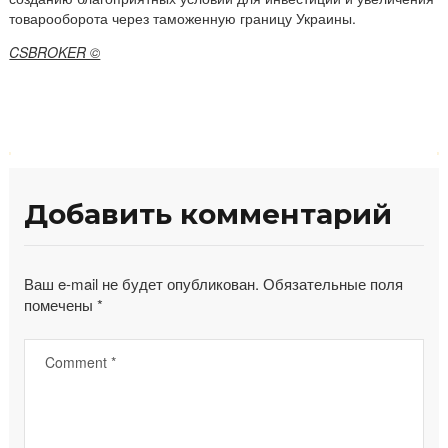
товарооборота через таможенную границу Украины.
CSBROKER ©
Н
Добавить комментарий
а
в
и
Ваш e-mail не будет опубликован.
Обязательные поля
помечены
*
г
а
ц
и