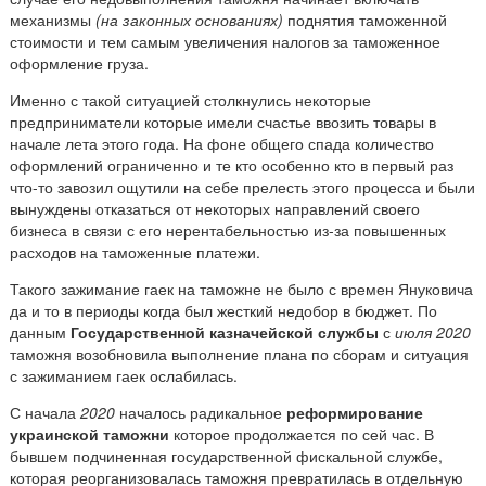
механизмы
(на законных основаниях)
поднятия таможенной
стоимости и тем самым увеличения налогов за таможенное
оформление груза.
Именно с такой ситуацией столкнулись некоторые
предприниматели которые имели счастье ввозить товары в
начале лета этого года. На фоне общего спада количество
оформлений ограниченно и те кто особенно кто в первый раз
что-то завозил ощутили на себе прелесть этого процесса и были
вынуждены отказаться от некоторых направлений своего
бизнеса в связи с его нерентабельностью из-за повышенных
расходов на таможенные платежи.
Такого зажимание гаек на таможне не было с времен Януковича
да и то в периоды когда был жесткий недобор в бюджет. По
данным
Государственной казначейской службы
с
июля 2020
таможня возобновила выполнение плана по сборам и ситуация
с зажиманием гаек ослабилась.
С начала
2020
началось радикальное
реформирование
украинской таможни
которое продолжается по сей час. В
бывшем подчиненная государственной фискальной службе,
которая реорганизовалась таможня превратилась в отдельную