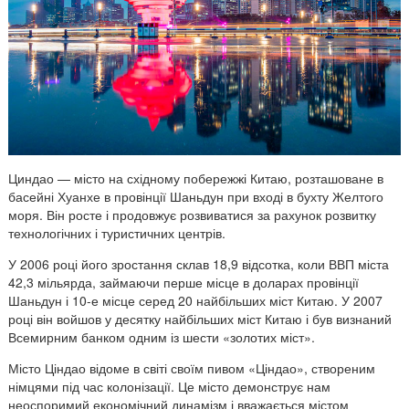
в
а
н
т
а
ж
і
в
і
Циндао — місто на східному побережжі Китаю, розташоване в
басейні Хуанхе в провінції Шаньдун при вході в бухту Желтого
з
моря. Він росте і продовжує розвиватися за рахунок розвитку
Ц
технологічних і туристичних центрів.
и
У 2006 році його зростання склав 18,9 відсотка, коли ВВП міста
н
42,3 мільярда, займаючи перше місце в доларах провінції
д
Шаньдун і 10-е місце серед 20 найбільших міст Китаю. У 2007
а
році він войшов у десятку найбільших міст Китаю і був визнаний
о
Всемирним банком одним із шести «золотих міст».
Місто Ціндао відоме в світі своїм пивом «Ціндао», створеним
німцями під час колонізації. Це місто демонструє нам
неоспоримий економічний динамізм і вважається містом