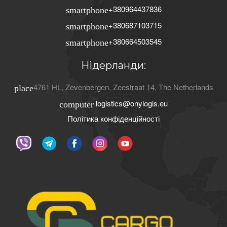
+380964437836
smartphone
+380687103715
smartphone
+380664503545
smartphone
Нідерланди:
4761 HL
,
Zevenbergen
,
Zeestraat 14
,
The Netherlands
place
logistics@onylogis.eu
computer
Політика конфіденційності
ʼ