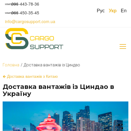
S
096-443-78-36
smartphone
k
Рус
Укр
En
066-450-35-45
smartphone
i
p
info@cargosupport.com.ua
t
o
c
o
n
t
e
Головна
/
Доставка вантажів із Циндао
n
t
Д
🡸 Доставка вантажів з Китаю
о
Доставка вантажів із Циндао в
с
Україну
т
а
в
к
а