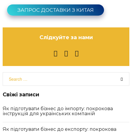
ЗАПРОС ДОСТАВКИ З КИТАЯ
Слідкуйте за нами
F
I
Y
a
n
o
c
s
u
S
e
t
t
e
b
a
u
a
o
g
b
r
Свіжі записи
o
r
e
c
k
a
h
Як підготувати бізнес до імпорту: покрокова
m
f
інструкція для українських компаній
o
r
:
Як підготувати бізнес до експорту: покрокова