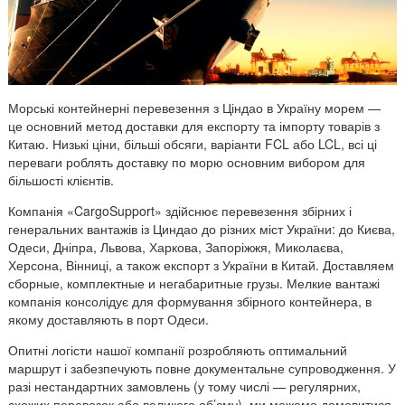
Морські контейнерні перевезення з Ціндао в Україну морем —
це основний метод доставки для експорту та імпорту товарів з
Китаю. Низькі ціни, більші обсяги, варіанти FCL або LCL, всі ці
переваги роблять доставку по морю основним вибором для
більшості клієнтів.
Компанія «CargoSupport» здійснює перевезення збірних і
генеральних вантажів із
Циндао
до різних міст України: до Києва,
Одеси, Дніпра, Львова, Харкова, Запоріжжя, Миколаєва,
Херсона, Вінниці
, а також експорт з України в Китай. Доставляем
сборные, комплектные и негабаритные грузы. Мелкие вантажі
компанія консолідує для формування збірного контейнера, в
якому доставляють в порт Одеси.
Опитні логісти нашої компанії розробляють оптимальний
маршрут і забезпечують повне документальне супроводження. У
разі нестандартних замовлень (у тому числі — регулярних,
схожих перевозок або великого об’єму), ми можемо домовитися