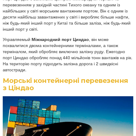
перевезенням у західній частині Тихого океану та одним із
найбільших у світі морським вантажним портом. Він є одним із
десяти найбільш завантажених у світі і виробляє більше нафти,
ніж будь-який інший порт у Китаї та більше заліза, ніж будь-який
інший порт у світі.
Управляемый
Міжнародний порт Циндао
, він може
похвалитися двома контейнерними терміналами, а також
терміналом, який обробляє виключно залізну руду. Ежегодно
порт Циндао обробляє понад 440 мільйонів тонн вантажів на рік.
На територію порту підходить залізна дорога і 2 швидкісні
автостради.
Морські контейнерні перевезення
з Ціндао