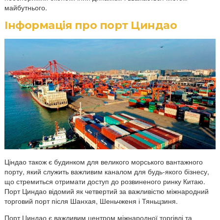
майбутнього.
Інформація про порт Циндао
Ціндао також є будинком для великого морського вантажного
порту, який служить важливим каналом для будь-якого бізнесу,
що стремиться отримати доступ до розвиненого ринку Китаю.
Порт Циндао відомий як четвертий за важливістю міжнародний
торговий порт після Шанхая, Шеньчженя і Тяньцзиня.
Порт Циндао є важливим центром міжнародної торгівлі та