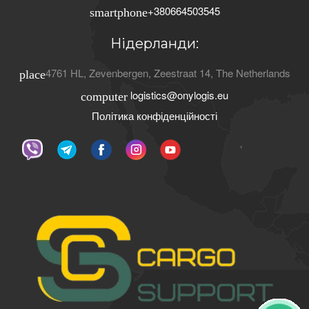
+380664503545
smartphone
Нідерланди:
4761 HL
,
Zevenbergen
,
Zeestraat 14
,
The Netherlands
place
logistics@onylogis.eu
computer
Політика конфіденційності
ʼ