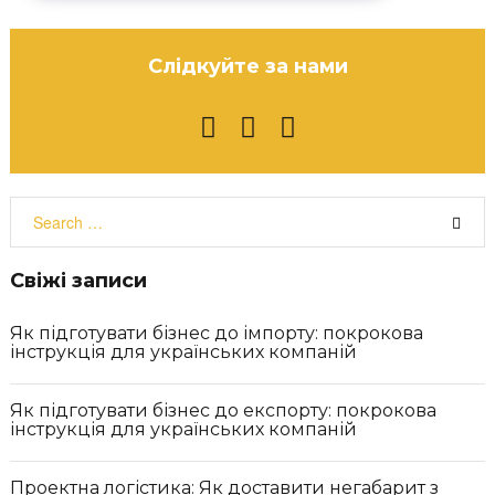
Слідкуйте за нами
F
I
Y
a
n
o
c
s
u
S
e
t
t
e
b
a
u
a
o
g
b
r
Свіжі записи
o
r
e
c
k
a
h
Як підготувати бізнес до імпорту: покрокова
m
f
інструкція для українських компаній
o
r
:
Як підготувати бізнес до експорту: покрокова
інструкція для українських компаній
Проектна логістика: Як доставити негабарит з