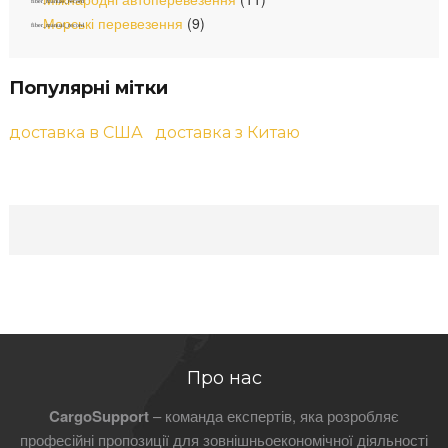
Морські перевезення
(9)
Популярні мітки
доставка в США
доставка з Китаю
Про нас
CargoSupport
– команда експертів, яка розробляє
професійні пропозиції для зовнішньоекономічної діяльності