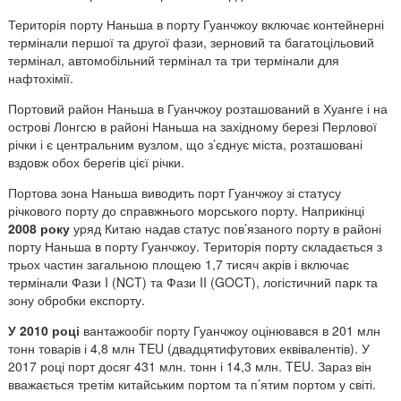
Територія порту Наньша в порту Гуанчжоу включає контейнерні
термінали першої та другої фази, зерновий та багатоцільовий
термінал, автомобільний термінал та три термінали для
нафтохімії.
Портовий район Наньша в Гуанчжоу розташований в Хуанге і на
острові Лонгсю в районі Наньша на західному березі Перлової
річки і є центральним вузлом, що з’єднує міста, розташовані
вздовж обох берегів цієї річки.
Портова зона Наньша виводить порт Гуанчжоу зі статусу
річкового порту до справжнього морського порту. Наприкінці
2008 року
уряд Китаю надав статус пов’язаного порту в районі
порту Наньша в порту Гуанчжоу. Територія порту складається з
трьох частин загальною площею 1,7 тисяч акрів і включає
термінали Фази I (NCT) та Фази II (GOCT), логістичний парк та
зону обробки експорту.
У 2010 році
вантажообіг порту Гуанчжоу оцінювався в 201 млн
тонн товарів і 4,8 млн TEU (двадцятифутових еквівалентів). У
2017 році порт досяг 431 млн. тонн і 14,3 млн. TEU. Зараз він
вважається третім китайським портом та п’ятим портом у світі.