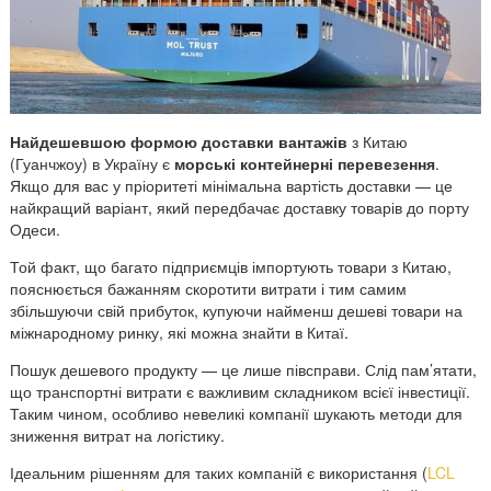
Найдешевшою формою доставки вантажів
з
Китаю
(Гуанчжоу) в Україну є
морські контейнерні перевезення
.
Якщо для вас у пріоритеті мінімальна вартість доставки — це
найкращий варіант, який передбачає доставку товарів до порту
Одеси.
Той факт, що багато підприємців імпортують товари з Китаю,
пояснюється бажанням скоротити витрати і тим самим
збільшуючи свій прибуток, купуючи найменш дешеві товари на
міжнародному ринку, які можна знайти в Китаї.
Пошук дешевого продукту — це лише півсправи. Слід пам’ятати,
що транспортні витрати є важливим складником всієї інвестиції.
Таким чином, особливо невеликі компанії шукають методи для
зниження витрат на логістику.
Ідеальним рішенням для таких компаній є використання (
LCL