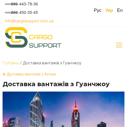
S
096-443-78-36
smartphone
k
Рус
Укр
En
066-450-35-45
smartphone
i
p
info@cargosupport.com.ua
t
o
c
o
n
t
e
Головна
/
Доставка вантажів з Гуанчжоу
n
t
Д
🡸 Доставка вантажів з Китаю
о
Доставка вантажів з Гуанчжоу
с
т
а
в
к
а