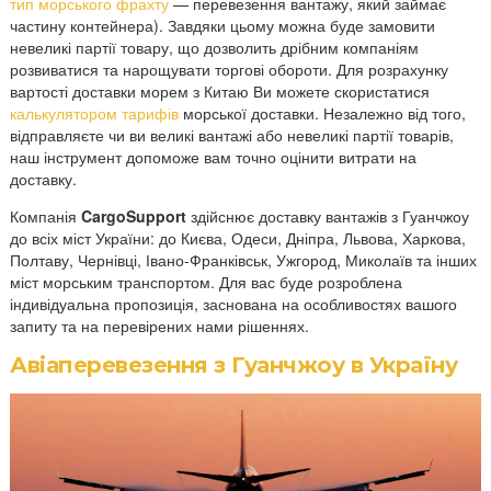
тип морського фрахту
— перевезення вантажу, який займає
частину контейнера). Завдяки цьому можна буде замовити
невеликі партії товару, що дозволить дрібним компаніям
розвиватися та нарощувати торгові обороти. Для розрахунку
вартості доставки морем з Китаю Ви можете скористатися
калькулятором тарифів
морської доставки. Незалежно від того,
відправляєте чи ви великі вантажі або невеликі партії товарів,
наш інструмент допоможе вам точно оцінити витрати на
доставку.
Компанія
CargoSupport
здійснює доставку вантажів з Гуанчжоу
до всіх міст України: до Києва, Одеси, Дніпра, Львова, Харкова,
Полтаву, Чернівці, Івано-Франківськ, Ужгород, Миколаїв та інших
міст морським транспортом. Для вас буде розроблена
індивідуальна пропозиція, заснована на особливостях вашого
запиту та на перевірених нами рішеннях.
Авіаперевезення з Гуанчжоу в Україну