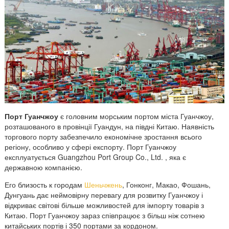
Порт Гуанчжоу
є головним морським портом міста Гуанчжоу,
розташованого в провінції Гуандун, на півдні Китаю. Наявність
торгового порту забезпечило економічне зростання всього
регіону, особливо у сфері експорту. Порт Гуанчжоу
експлуатується Guangzhou Port Group Co., Ltd. , яка є
державною компанією.
Его близость к городам
Шеньчжень
, Гонконг, Макао, Фошань,
Дунгуань дає неймовірну перевагу для розвитку Гуанчжоу і
відкриває світові більше можливостей для імпорту товарів з
Китаю. Порт Гуанчжоу зараз співпрацює з більш ніж сотнею
китайських портів і 350 портами за кордоном.