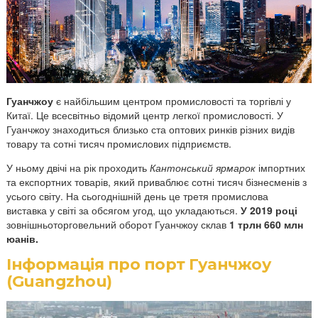
в
а
н
т
а
ж
Гуанчжоу
є найбільшим центром промисловості та торгівлі у
і
Китаї. Це всесвітньо відомий центр легкої промисловості. У
в
Гуанчжоу знаходиться близько ста оптових ринків різних видів
з
товару та сотні тисяч промислових підприємств.
Г
У ньому двічі на рік проходить
Кантонський ярмарок
імпортних
у
та експортних товарів, який приваблює сотні тисяч бізнесменів з
а
усього світу. На сьогоднішній день це третя промислова
н
виставка у світі за обсягом угод, що укладаються.
У 2019 році
ч
зовнішньоторговельний оборот Гуанчжоу склав
1 трлн 660 млн
юанів.
ж
о
Інформація про порт Гуанчжоу
у
(Guangzhou)