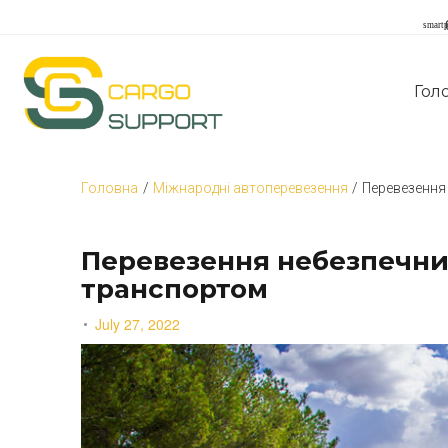
S
k
smart
i
p
t
Гол
o
c
o
n
t
Головна
/
Міжнародні автоперевезення
/
Перевезення
e
n
t
Перевезення небезпечних
транспортом
July 27, 2022