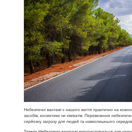
Небезпечні вантажі є нашого життя практично на кожно
засобів, косметики чи хімікатів. Перевезення небезпеч
серйозну загрозу для людей та навколишнього середо
Термін
Небезпечні вантажі
використовується для опису 