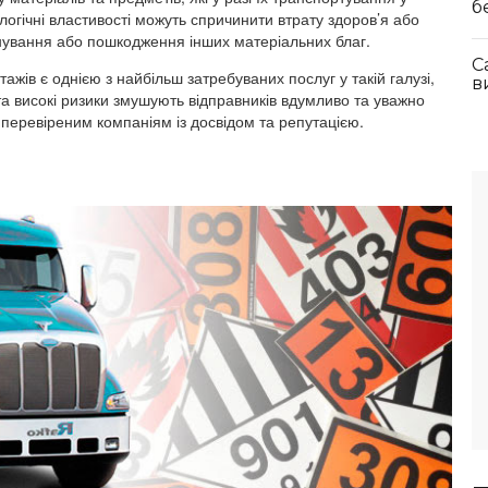
б
ологічні властивості можуть спричинити втрату здоров’я або
ування або пошкодження інших матеріальних благ.
C
жів є однією з найбільш затребуваних послуг у такій галузі,
в
та високі ризики змушують відправників вдумливо та уважно
 перевіреним компаніям із досвідом та репутацією.