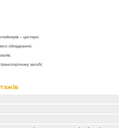
онтейнерів – цистерн;
ового обладнання;
іалів;
транспортному засобі;
тажів