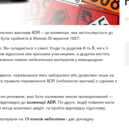
д
ечних вантажів ADR – це конвенція, яка застосовується до
а була прийнята в Женеві
30 вересня 1957
.
Він складається з самої Угоди та додатків A та B, які є її
ові відносини між країнами-учасницями, а додатки містять
зення певних небезпечних матеріалів у міжнародних
дмети, перевезення яких заборонені або дозволені лише на
та правила перевезення ADR (небезпечні вантажі) є одними з
печні речовини, має бути належним чином промаркований —
 відповідно до
конвенції ADR
. По-друге, водій повинен мати
ісце можливої ​​аварії, та пройти відповідну підготовку.
 матеріали на
13 класів небезпеки
і дає докладну