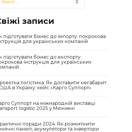
e
o
g
b
a
o
r
e
r
k
a
Свіжі записи
c
m
h
f
к підготувати бізнес до імпорту: покрокова
o
нструкція для українських компаній
r
:
к підготувати бізнес до експорту:
окрокова інструкція для українських
омпаній
роектна логістика: Як доставити негабарит
 США в Україну: кейс «Карго Суппорт»
арго Суппорт на міжнародній виставці
ransport logistic 2025 у Мюнхені
рактичні поради 2024: Як розмитнити
онячні панелі, акумулятори та інвертори