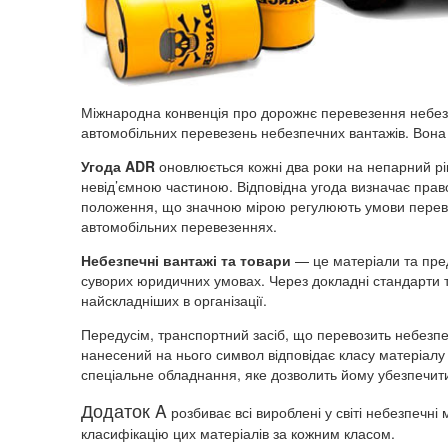
Міжнародна конвенція про дорожнє перевезення небезп
автомобільних перевезень небезпечних вантажів. Вон
Угода ADR
оновлюється кожні два роки на непарний рік. 
невід’ємною частиною. Відповідна угода визначає прав
положення, що значною мірою регулюють умови переве
автомобільних перевезеннях.
Небезпечні вантажі та товари
— це матеріали та пре
суворих юридичних умовах. Через докладні стандарти 
найскладніших в організації.
Передусім, транспортний засіб, що перевозить небез
нанесений на нього символ відповідає класу матеріалу
спеціальне обладнання, яке дозволить йому убезпечити м
Додаток A
розбиває всі вироблені у світі небезпечні
класифікацію цих матеріалів за кожним класом.