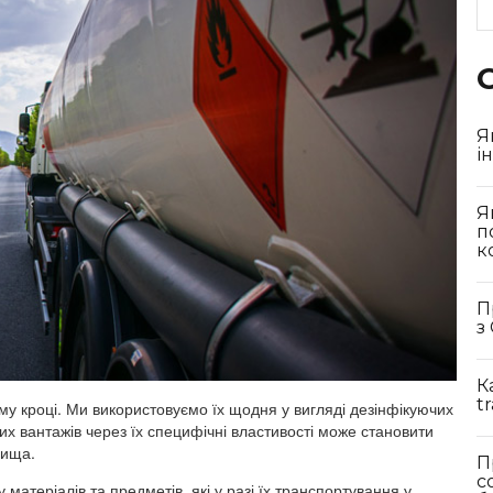
Я
і
Я
п
к
П
з
К
t
му кроці. Ми використовуємо їх щодня у вигляді дезінфікуючих
них вантажів через їх специфічні властивості може становити
вища.
П
с
матеріалів та предметів, які у разі їх транспортування у