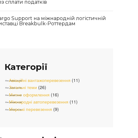
ез сплати податків
argo Support на міжнародній логістичній
иставці Breakbulk-Роттердам
Категорії
Авіаційні вантажоперевезення
(11)
Загальні теми
(26)
Митне оформлення
(16)
Міжнародні автоперевезення
(11)
Морські перевезення
(9)