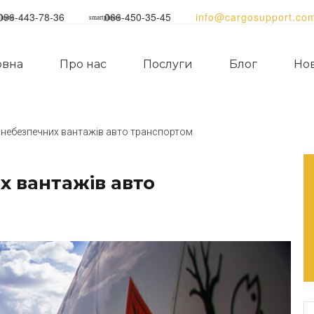
096-443-78-36
066-450-35-45
info@cargosupport.co
phone
smartphone
овна
Про нас
Послуги
Блог
Но
 небезпечних вантажів авто транспортом
 вантажів авто